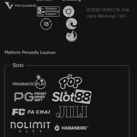
©2026 HOKI178. Hak
cipta dilindungi | 18+
Platform Penyedia Layanan
Slots