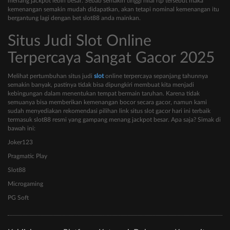
menang jackpot lebih besar. Sebab semakin tinggi nilai rtp tersebut maka
kemenangan semakin mudah didapatkan, akan tetapi nominal kemenangan itu
bergantung lagi dengan bet slot88 anda mainkan.
Situs Judi Slot Online
Terpercaya Sangat Gacor 2025
Melihat pertumbuhan situs judi
slot
online terpercaya sepanjang tahunnya
semakin banyak, pastinya tidak bisa dipungkiri membuat kita menjadi
kebingungan dalam menentukan tempat bermain taruhan. Karena tidak
semuanya bisa memberikan kemenangan bocor secara gacor, namun kami
sudah menyediakan rekomendasi pilihan link situs slot gacor hari ini terbaik
termasuk slot88 resmi yang gampang menang jackpot besar. Apa saja? Simak di
bawah ini:
Joker123
Pragmatic Play
Slot88
Microgaming
PG Soft