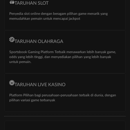
TARUHAN SLOT
Penyedia slot online dengan beragam pilihan game menarik yang
memudahkan pemain untuk mencapai jackpot
TARUHAN OLAHRAGA
Sportsbook Gaming Platform Terbaik menawarkan lebih banyak game,
odds yang lebih tinggi, dan menyediakan pilihan yang lebih banyak
untuk pemain.
TARUHAN LIVE KASINO
Platform Pilihan bagi perusahaan-perusahaan terbaik di dunia, dengan
pilihan variasi game terbanyak