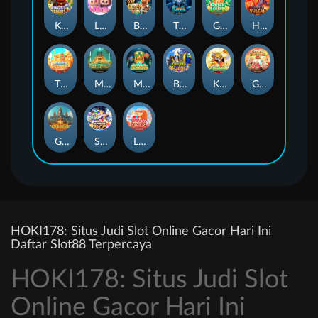
KING'S REALM
LABUBY
Book of Egypt
THRONE OF POSEIDON
GOLDEN LEGEND
HAMMER OF VULCAN
TREASURES OF EGYPT
MASTER OF GOLD MINER
MASTER OF GOLD MINER 2
BATTLE OF ALLIANCE
KUNG FU LEOPARD
GOD OF FORTUNE 2
GEMS MINER
SUPREME ACE
LUCKY TIGER
HOKI178: Situs Judi Slot Online Gacor Hari Ini
Daftar Slot88 Terpercaya
HOKI178: Situs Judi Slot
Online Gacor Hari Ini