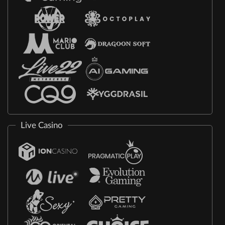
Live Casino