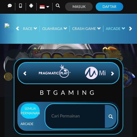
MASUK
DAFTAR
 CASINO
RACE
OLAHRAGA
CRASH GAME
ARCADE
E-
BTGAMING
SEMUA
PERMAINAN
ARCADE