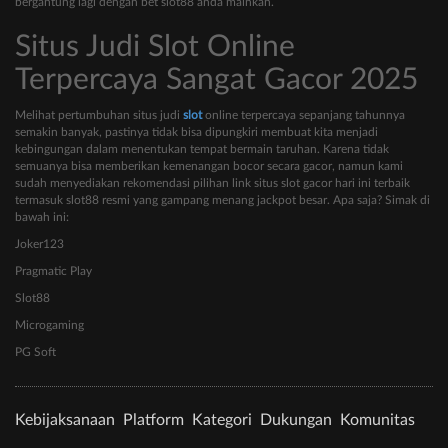
bergantung lagi dengan bet slot88 anda mainkan.
Situs Judi Slot Online
Terpercaya Sangat Gacor 2025
Melihat pertumbuhan situs judi
slot
online terpercaya sepanjang tahunnya
semakin banyak, pastinya tidak bisa dipungkiri membuat kita menjadi
kebingungan dalam menentukan tempat bermain taruhan. Karena tidak
semuanya bisa memberikan kemenangan bocor secara gacor, namun kami
sudah menyediakan rekomendasi pilihan link situs slot gacor hari ini terbaik
termasuk slot88 resmi yang gampang menang jackpot besar. Apa saja? Simak di
bawah ini:
Joker123
Pragmatic Play
Slot88
Microgaming
PG Soft
Kebijaksanaan
Platform
Kategori
Dukungan
Komunitas