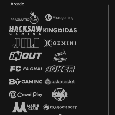
Arcade