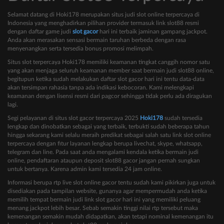
Selamat datang di Hoki178 merupakan situs judi slot online terpercaya di
Indonesia yang menghadirkan pilihan provider termasuk link slot88 resmi
dengan daftar game judi
slot gacor
hari ini terbaik jaminan gampang jackpot.
Anda akan merasakan sensasi bermain taruhan berbeda dengan rasa
menyenangkan serta tersedia bonus promosi melimpah.
Situs slot terpercaya Hoki178 memiliki keamanan tingkat canggih nomor satu
yang akan menjaga seluruh keamanan member saat bermain judi slot88 online,
begitupun ketika sudah melakukan daftar slot gacor hari ini tentu data-data
akan tersimpan rahasia tanpa ada indikasi kebocoran. Kami melengkapi
keamanan dengan lisensi resmi dari pagcor sehingga tidak perlu ada diragukan
lagi.
Segi pelayanan di situs slot gacor terpercaya 2025
Hoki178
sudah tersedia
lengkap dan dinobatkan sebagai yang terbaik, terbukti sudah beberapa tahun
hingga sekarang kami selalu meraih predikat sebagai salah satu link slot online
terpercaya dengan fitur layanan lengkap berupa livechat, skype, whatsapp,
telegram dan line. Pada saat anda mengalami kendala ketika bermain judi
online, pendaftaran ataupun deposit slot88 gacor jangan pernah sungkan
untuk bertanya. Karena admin kami tersedia 24 jam online.
Informasi berupa rtp live slot online gacor tentu sudah kami pikirkan juga untuk
disediakan pada tampilan website, gunanya agar mempermudah anda ketika
memilih tempat bermain judi link slot gacor hari ini yang memiliki peluang
menang jackpot lebih besar. Sebab semakin tinggi nilai rtp tersebut maka
kemenangan semakin mudah didapatkan, akan tetapi nominal kemenangan itu