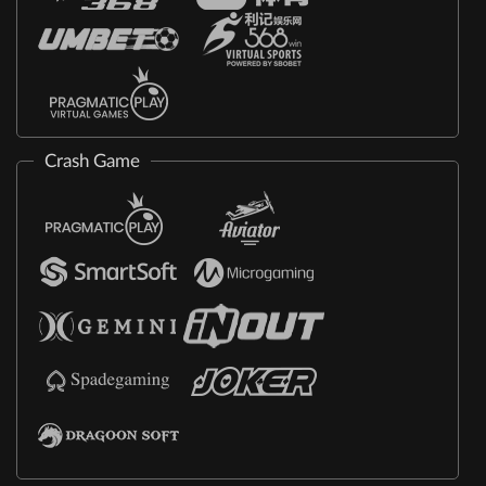
Crash Game