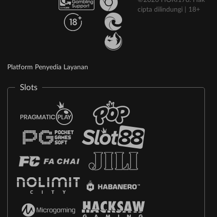
cipta dilindungi | 18+
Platform Penyedia Layanan
Slots