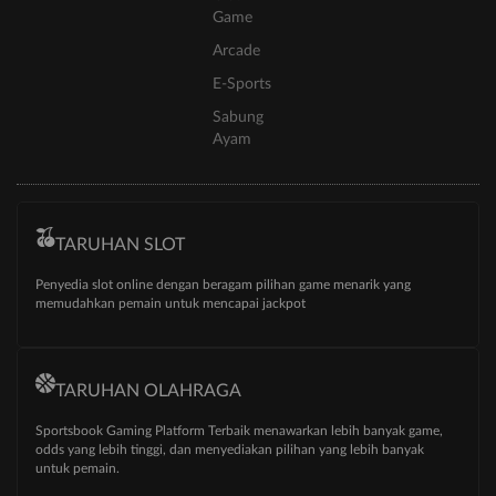
Game
Arcade
E-Sports
Sabung
Ayam
TARUHAN SLOT
Penyedia slot online dengan beragam pilihan game menarik yang
memudahkan pemain untuk mencapai jackpot
TARUHAN OLAHRAGA
Sportsbook Gaming Platform Terbaik menawarkan lebih banyak game,
odds yang lebih tinggi, dan menyediakan pilihan yang lebih banyak
untuk pemain.