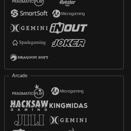
Arcade