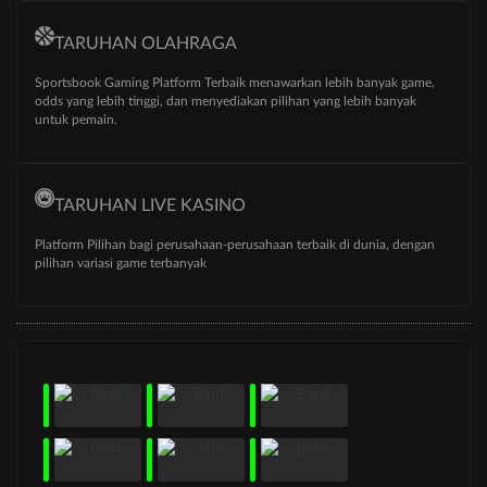
TARUHAN OLAHRAGA
Sportsbook Gaming Platform Terbaik menawarkan lebih banyak game,
odds yang lebih tinggi, dan menyediakan pilihan yang lebih banyak
untuk pemain.
TARUHAN LIVE KASINO
Platform Pilihan bagi perusahaan-perusahaan terbaik di dunia, dengan
pilihan variasi game terbanyak