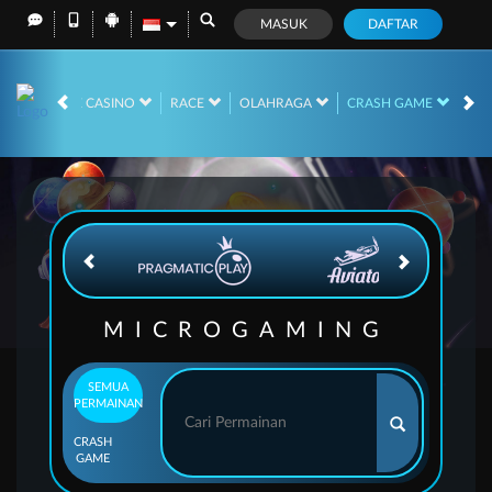
MASUK
DAFTAR
OTS
LIVE CASINO
RACE
OLAHRAGA
CRASH GAME
AR
MICROGAMING
SEMUA
PERMAINAN
CRASH
GAME