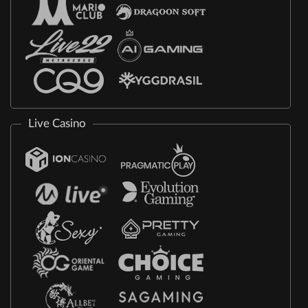
Live Casino