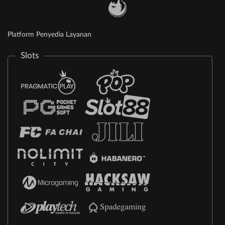
Platform Penyedia Layanan
Slots