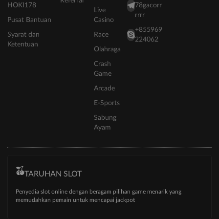
Referral
HOKI178
78gacorr
Live
rrrr
Pusat Bantuan
Casino
+855969
Syarat dan
Race
224062
Ketentuan
Olahraga
Crash
Game
Arcade
E-Sports
Sabung
Ayam
TARUHAN SLOT
Penyedia slot online dengan beragam pilihan game menarik yang
memudahkan pemain untuk mencapai jackpot