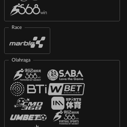
Race
Olahraga